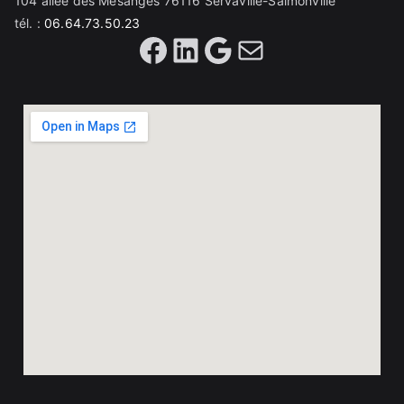
104 allée des Mésanges 76116 Servaville-Salmonville
tél. :
06.64.73.50.23
Facebook
LinkedIn
Google
Mail