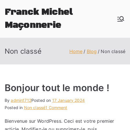
Skip
Franck Michel
to
content
Maçonnerie
votre artisan maçon à Rouen
Non classé
Home
Blog
Non classé
Bonjour tout le monde !
By
admin1712
Posted on
17 January 2024
on
Posted in
Non classé
1 Comment
Bonjour
Bienvenue sur WordPress. Ceci est votre premier
tout
article. Modifiez-le ou supprimez-le, puis
le