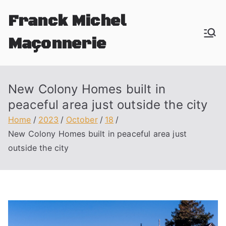
Skip
Franck Michel
to
content
Maçonnerie
votre artisan maçon à Rouen
New Colony Homes built in
peaceful area just outside the city
Home
2023
October
18
New Colony Homes built in peaceful area just
outside the city